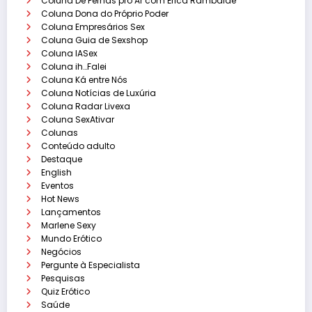
Coluna De Pernas pro Ar com Érica Rambalde
Coluna Dona do Próprio Poder
Coluna Empresários Sex
Coluna Guia de Sexshop
Coluna IASex
Coluna ih…Falei
Coluna Ká entre Nós
Coluna Notícias de Luxúria
Coluna Radar Livexa
Coluna SexAtivar
Colunas
Conteúdo adulto
Destaque
English
Eventos
Hot News
Lançamentos
Marlene Sexy
Mundo Erótico
Negócios
Pergunte à Especialista
Pesquisas
Quiz Erótico
Saúde