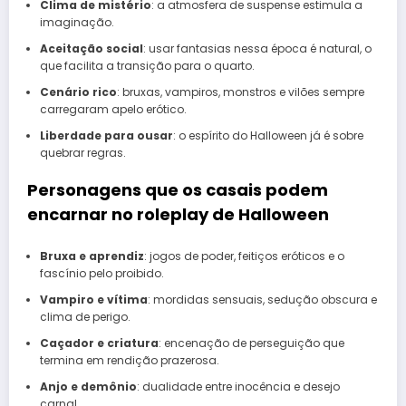
Clima de mistério
: a atmosfera de suspense estimula a
imaginação.
Aceitação social
: usar fantasias nessa época é natural, o
que facilita a transição para o quarto.
Cenário rico
: bruxas, vampiros, monstros e vilões sempre
carregaram apelo erótico.
Liberdade para ousar
: o espírito do Halloween já é sobre
quebrar regras.
Personagens que os casais podem
encarnar no roleplay de Halloween
Bruxa e aprendiz
: jogos de poder, feitiços eróticos e o
fascínio pelo proibido.
Vampiro e vítima
: mordidas sensuais, sedução obscura e
clima de perigo.
Caçador e criatura
: encenação de perseguição que
termina em rendição prazerosa.
Anjo e demônio
: dualidade entre inocência e desejo
carnal.