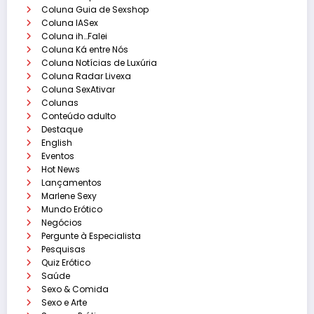
Coluna Guia de Sexshop
Coluna IASex
Coluna ih…Falei
Coluna Ká entre Nós
Coluna Notícias de Luxúria
Coluna Radar Livexa
Coluna SexAtivar
Colunas
Conteúdo adulto
Destaque
English
Eventos
Hot News
Lançamentos
Marlene Sexy
Mundo Erótico
Negócios
Pergunte à Especialista
Pesquisas
Quiz Erótico
Saúde
Sexo & Comida
Sexo e Arte