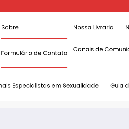
Sobre
Nossa Livraria
N
Canais de Comuni
Formulário de Contato
 gratuito
dar com
Pandemia: Progr
ento
onais Especialistas em Sexualidade
Guia 