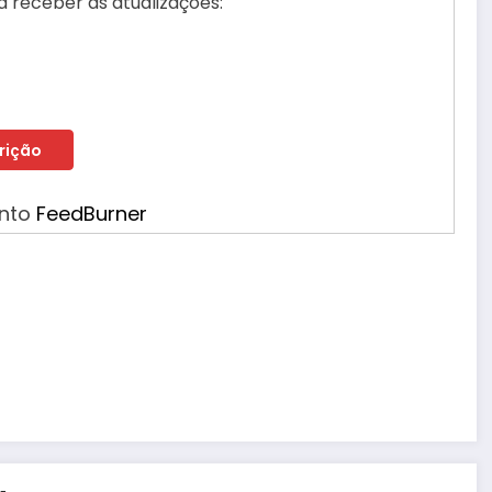
 receber as atualizações:
ento
FeedBurner