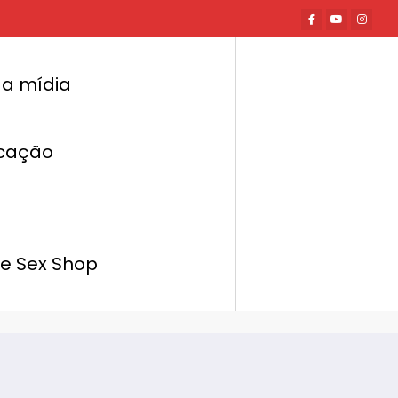
a mídia
cação
Página inicial
Hot News
ama online gratuito quer ajudar mulheres
a lidar com problemas no relacionamento
de Sex Shop