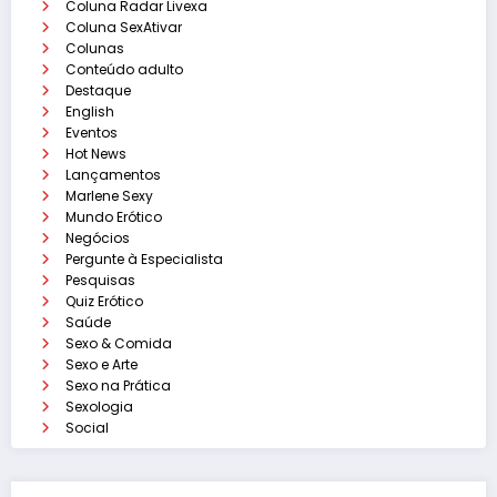
Coluna Radar Livexa
Coluna SexAtivar
Colunas
Conteúdo adulto
Destaque
English
Eventos
Hot News
Lançamentos
Marlene Sexy
Mundo Erótico
Negócios
Pergunte à Especialista
Pesquisas
Quiz Erótico
Saúde
Sexo & Comida
Sexo e Arte
Sexo na Prática
Sexologia
Social