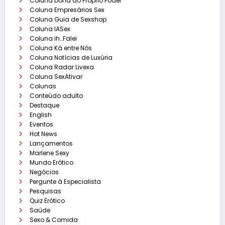
Coluna Dona do Próprio Poder
Coluna Empresários Sex
Coluna Guia de Sexshop
Coluna IASex
Coluna ih…Falei
Coluna Ká entre Nós
Coluna Notícias de Luxúria
Coluna Radar Livexa
Coluna SexAtivar
Colunas
Conteúdo adulto
Destaque
English
Eventos
Hot News
Lançamentos
Marlene Sexy
Mundo Erótico
Negócios
Pergunte à Especialista
Pesquisas
Quiz Erótico
Saúde
Sexo & Comida