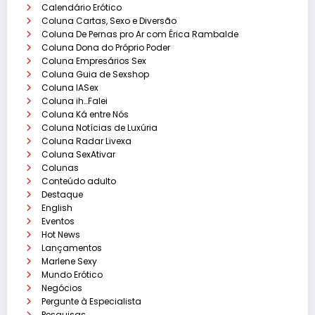
Calendário Erótico
Coluna Cartas, Sexo e Diversão
Coluna De Pernas pro Ar com Érica Rambalde
Coluna Dona do Próprio Poder
Coluna Empresários Sex
Coluna Guia de Sexshop
Coluna IASex
Coluna ih…Falei
Coluna Ká entre Nós
Coluna Notícias de Luxúria
Coluna Radar Livexa
Coluna SexAtivar
Colunas
Conteúdo adulto
Destaque
English
Eventos
Hot News
Lançamentos
Marlene Sexy
Mundo Erótico
Negócios
Pergunte à Especialista
Pesquisas