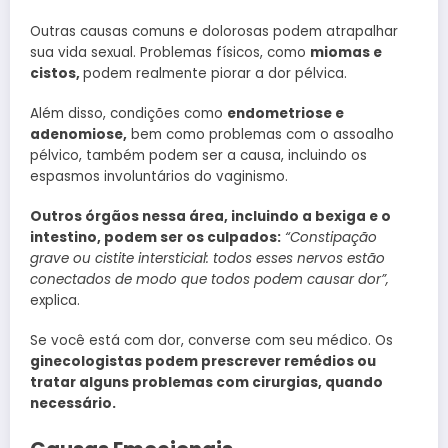
Outras causas comuns e dolorosas podem atrapalhar
sua vida sexual. Problemas físicos, como
miomas e
cistos,
podem realmente piorar a dor pélvica.
Além disso, condições como
endometriose e
adenomiose,
bem como problemas com o assoalho
pélvico, também podem ser a causa, incluindo os
espasmos involuntários do vaginismo.
Outros órgãos nessa área, incluindo a bexiga e o
intestino, podem ser os culpados:
“Constipação
grave ou cistite intersticial: todos esses nervos estão
conectados de modo que todos podem causar dor”,
explica.
Se você está com dor, converse com seu médico. Os
ginecologistas podem prescrever remédios ou
tratar alguns problemas com cirurgias, quando
necessário.