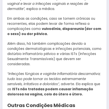
vaginal e levar a infecções vaginais e reações de
dermatite”,
explica a médica.
Em ambas as condições, caso se tornem crônicas ou
recorrentes, elas podem levar de forma reflexa a
complicações como
vulvodínia, dispareunia (dor com
o sexo) ou dor pélvica.
Além disso, há também complicações devido a
condições dermatológicas e infecções potenciais, como
distúrbio inflamatório pélvico e várias ISTs (Infecções
Sexualmente Transmissíveis) que devem ser
consideradas.
“Infecções fúngicas e vaginite inflamatória descamativa;
tudo isso pode tornar os tecidos extremamente
sensíveis, irritativos e doloridos”,
adverte. Ela explica que
as
ISTs não tratadas podem causar inflamação
dolorosa na vagina, colo do útero e útero.
Outras Condições Médicas