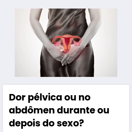
Dor pélvica ou no
abdômen durante ou
depois do sexo?