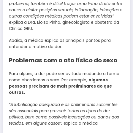
problema, também é difícil traçar uma linha direta entre
causa e efeito: posições sexuais, inflamação, infecções e
outras condições médicas podem estar envolvidas”
,
explica a Dra. Eloisa Pinho, ginecologista e obstetra da
Clínica GRU.
Abaixo, a médica explica os principais pontos para
entender o motivo da dor:
Problemas com o ato físico do sexo
Para alguns, a dor pode ser evitada mudando a forma
como abordamos o sexo. Por exemplo,
algumas
pessoas precisam de mais preliminares do que
outras.
“A lubrificação adequada e as preliminares suficientes
são essenciais para prevenir todos os tipos de dor
pélvica, bem como possíveis lacerações ou danos aos
tecidos, em alguns casos”,
explica a médica.