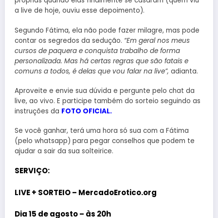
próprias quando elas finalmente se casaram (quem viu
a live de hoje, ouviu esse depoimento).
Segundo Fátima, ela não pode fazer milagre, mas pode
contar os segredos da sedução.
“Em geral nos meus
cursos de paquera e conquista trabalho de forma
personalizada. Mas há certas regras que são fatais e
comuns a todos, é delas que vou falar na live”,
adianta.
Aproveite e envie sua dúvida e pergunte pelo chat da
live, ao vivo. E participe também do sorteio seguindo as
instruções da
FOTO OFICIAL.
Se você ganhar, terá uma hora só sua com a Fátima
(pelo whatsapp) para pegar conselhos que podem te
ajudar a sair da sua solteirice.
SERVIÇO:
LIVE + SORTEIO – MercadoErotico.org
Dia 15 de agosto – às 20h