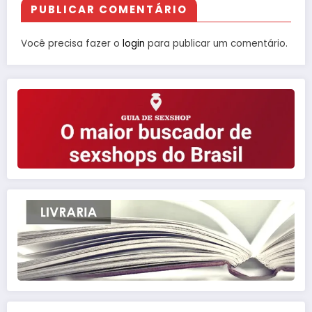
PUBLICAR COMENTÁRIO
Você precisa fazer o
login
para publicar um comentário.