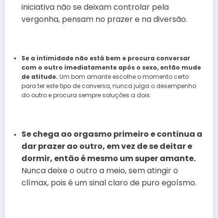
iniciativa não se deixam controlar pela
vergonha, pensam no prazer e na diversão.
Se a intimidade não está bem e procura conversar
com o outro imediatamente após o sexo, então mude
de atitude.
Um bom amante escolhe o momento certo
para ter este tipo de conversa, nunca julga o desempenho
do outro e procura sempre soluções a dois.
Se chega ao orgasmo primeiro e continua a
dar prazer ao outro, em vez de se deitar e
dormir, então é mesmo um super amante.
Nunca deixe o outro a meio, sem atingir o
clímax, pois é um sinal claro de puro egoísmo.