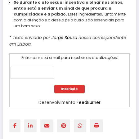
Se durante o ato sexual incentiva o olhar nos olhos,
então está a enviar um sinal de que procura a
cumplicidade e a paixão.
Estes ingredientes, juntamente
com a atenção e o desejo pelo outro, são essenciais para
um bom sexo.
* Texto enviado por
Jorge Souza
nosso correspondente
em Lisboa.
Entre com seu email para receber as atualizações:
Desenvolvimento
FeedBurner