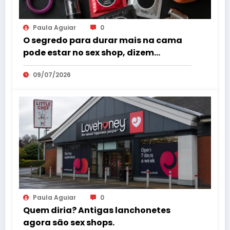
Paula Aguiar
0
O segredo para durar mais na cama
pode estar no sex shop, dizem
especialistas em saúde sexual
09/07/2026
Paula Aguiar
0
Quem diria? Antigas lanchonetes
agora são sex shops.