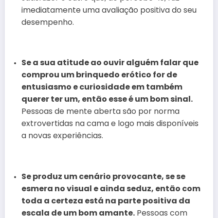
imediatamente uma avaliação positiva do seu
desempenho.
Se a sua atitude ao ouvir alguém falar que
comprou um brinquedo erótico for de
entusiasmo e curiosidade em também
querer ter um, então esse é um bom sinal.
Pessoas de mente aberta são por norma
extrovertidas na cama e logo mais disponíveis
a novas experiências.
Se produz um cenário provocante, se se
esmera no visual e ainda seduz, então com
toda a certeza está na parte positiva da
escala de um bom amante.
Pessoas com