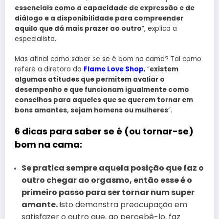
essenciais como a capacidade de expressão e de
diálogo e a disponibilidade para compreender
aquilo que dá mais prazer ao outro
”, explica a
especialista.
Mas afinal como saber se se é bom na cama? Tal como
refere a diretora da
Flame Love Shop
,
“
existem
algumas atitudes que permitem avaliar o
desempenho e que funcionam igualmente como
conselhos para aqueles que se querem tornar em
bons amantes, sejam homens ou mulheres
”.
6 dicas para saber se é (ou tornar-se)
bom na cama:
Se pratica sempre aquela posição que faz o
outro chegar ao orgasmo, então esse é o
primeiro passo para ser tornar num super
amante.
Isto demonstra preocupação em
satisfazer o outro que, ao percebê-lo, faz