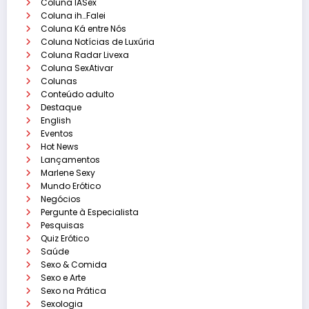
Coluna IASex
Coluna ih…Falei
Coluna Ká entre Nós
Coluna Notícias de Luxúria
Coluna Radar Livexa
Coluna SexAtivar
Colunas
Conteúdo adulto
Destaque
English
Eventos
Hot News
Lançamentos
Marlene Sexy
Mundo Erótico
Negócios
Pergunte à Especialista
Pesquisas
Quiz Erótico
Saúde
Sexo & Comida
Sexo e Arte
Sexo na Prática
Sexologia