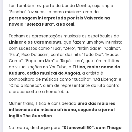
Lan também fez parte da banda Moinho, cujo single
“Esnoba” fez sucesso como música-tema da
personagem interpretada por Ísis Valverde na
novela “Beleza Pura”, a Rakelli.
Fecham as apresentações musicais os espetáculos de
Liniker e os Caramelows,
que fazem um show intimista
com sucessos como “Tua”, “Zero”, “Intimidade”, “Calmo”,
“Psiu”; Rico Dalasam, cantor dos hits “Todo Dia”, “Mudou
Como”, “Fogo em Mim” e “Riquíssima”, que têm milhões
de visualizações no YouTube; e
Titica, maior nome do
Kuduro, estilo musical de Angola
, a artista é
compositora de músicas como “Xucalho”, “Dá Licença” e
“Olha o Boneco”, além de representante da luta contra
o preconceito e a homofobia.
Mulher trans, Titica é considerada
uma das maiores
influências da música africana, segundo o jornal
inglês The Guardian.
No teatro, destaque para
“Stonewall 50”, com Thiago