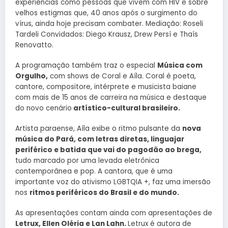
experiências como pessoas que vivem com HIV e sobre
velhos estigmas que, 40 anos após o surgimento do
vírus, ainda hoje precisam combater. Mediação: Roseli
Tardeli Convidados: Diego Krausz, Drew Persí e Thaís
Renovatto.
A programação também traz o especial
Música com
Orgulho,
com shows de Coral e Aíla. Coral é poeta,
cantore, compositore, intérprete e musicista baiane
com mais de 15 anos de carreira na música e destaque
do novo cenário
artístico-cultural brasileiro.
Artista paraense, Aíla exibe o ritmo pulsante da
nova
música do Pará, com letras diretas, linguajar
periférico e batida que vai do pagodão ao brega,
tudo marcado por uma levada eletrônica
contemporânea e pop. A cantora, que é uma
importante voz do ativismo LGBTQIA +, faz uma imersão
nos
ritmos periféricos do Brasil e do mundo.
As apresentações contam ainda com apresentações de
Letrux, Ellen Oléria e Lan Lahn.
Letrux é autora de