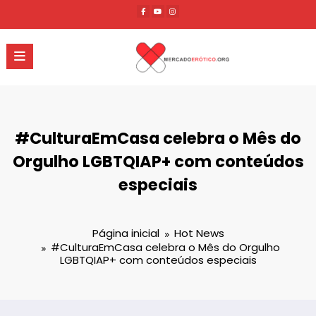
Pular
para
o
conteúdo
#CulturaEmCasa celebra o Mês do
Orgulho LGBTQIAP+ com conteúdos
especiais
Página inicial
Hot News
#CulturaEmCasa celebra o Mês do Orgulho
LGBTQIAP+ com conteúdos especiais