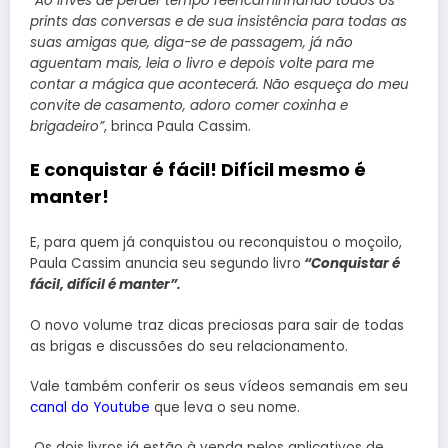
“Ao invés de perder tempo reencaminhando todos os
prints das conversas e de sua insistência para todas as
suas amigas que, diga-se de passagem, já não
aguentam mais, leia o livro e depois volte para me
contar a mágica que acontecerá. Não esqueça do meu
convite de casamento, adoro comer coxinha e
brigadeiro”
, brinca Paula Cassim.
E conquistar é fácil! Difícil mesmo é
manter!
E, para quem já conquistou ou reconquistou o moçoilo,
Paula Cassim anuncia seu segundo livro
“Conquistar é
fácil, difícil é manter”.
O novo volume traz dicas preciosas para sair de todas
as brigas e discussões do seu relacionamento.
Vale também conferir os seus vídeos semanais em seu
canal do Youtube
que leva o seu nome.
Os dois livros já estão à venda pelos aplicativos de