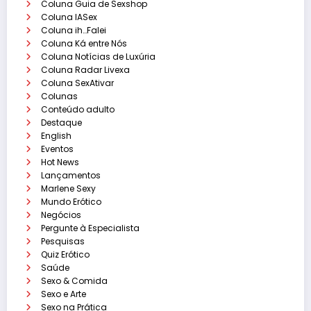
Coluna Guia de Sexshop
Coluna IASex
Coluna ih…Falei
Coluna Ká entre Nós
Coluna Notícias de Luxúria
Coluna Radar Livexa
Coluna SexAtivar
Colunas
Conteúdo adulto
Destaque
English
Eventos
Hot News
Lançamentos
Marlene Sexy
Mundo Erótico
Negócios
Pergunte à Especialista
Pesquisas
Quiz Erótico
Saúde
Sexo & Comida
Sexo e Arte
Sexo na Prática