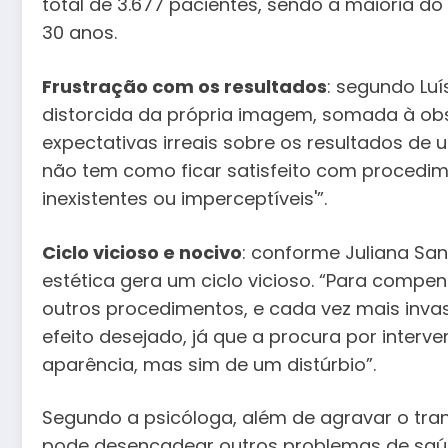
total de 3.677 pacientes, sendo a maioria d
30 anos.
Frustração com os resultados
: segundo Lu
distorcida da própria imagem, somada à obse
expectativas irreais sobre os resultados de
não tem como ficar satisfeito com procedim
inexistentes ou imperceptíveis'”.
Ciclo vicioso e nocivo
: conforme Juliana Sa
estética gera um ciclo vicioso. “Para compen
outros procedimentos, e cada vez mais invas
efeito desejado, já que a procura por inter
aparência, mas sim de um distúrbio”.
Segundo a psicóloga, além de agravar o tra
pode desencadear outros problemas de saú