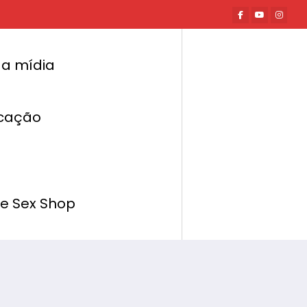
a mídia
cação
Página inicial
Hot News
ela estética pode evidenciar a dismorfia
corporal
de Sex Shop