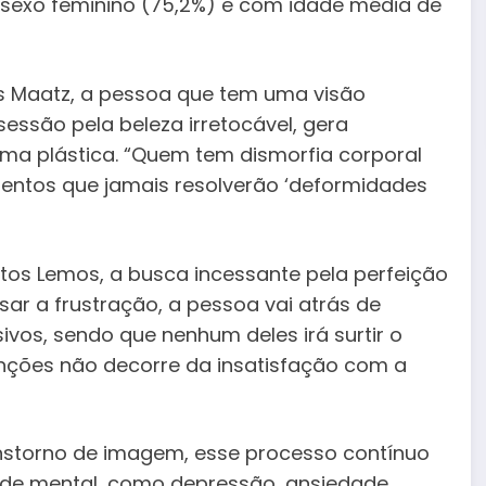
o sexo feminino (75,2%) e com idade média de
ís Maatz, a pessoa que tem uma visão
ssão pela beleza irretocável, gera
 uma plástica. “Quem tem dismorfia corporal
entos que jamais resolverão ‘deformidades
ntos Lemos, a busca incessante pela perfeição
sar a frustração, a pessoa vai atrás de
ivos, sendo que nenhum deles irá surtir o
venções não decorre da insatisfação com a
nstorno de imagem, esse processo contínuo
de mental, como depressão, ansiedade