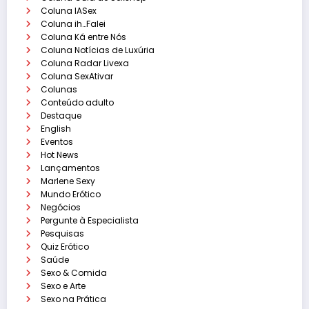
Coluna IASex
Coluna ih…Falei
Coluna Ká entre Nós
Coluna Notícias de Luxúria
Coluna Radar Livexa
Coluna SexAtivar
Colunas
Conteúdo adulto
Destaque
English
Eventos
Hot News
Lançamentos
Marlene Sexy
Mundo Erótico
Negócios
Pergunte à Especialista
Pesquisas
Quiz Erótico
Saúde
Sexo & Comida
Sexo e Arte
Sexo na Prática