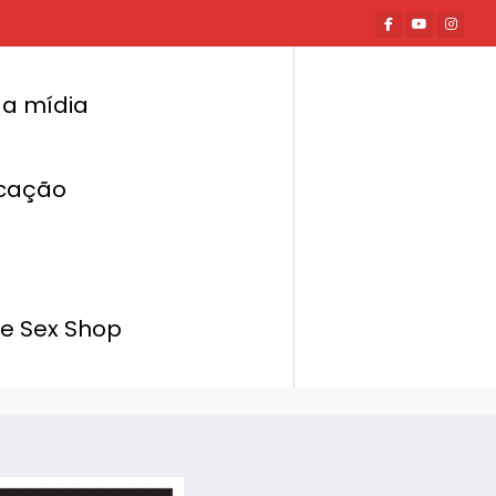
a mídia
cação
Página inicial
Mundo Erótico
ção ou Insulto?” inaugura palestras sobre
sexualidade no Porto em Portugal
de Sex Shop