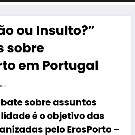
o ou Insulto?”
s sobre
rto em Portugal
ios
ebate sobre assuntos
idade é o objetivo das
anizadas pelo ErosPorto –