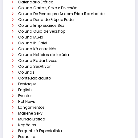
Calendário Erótico
Coluna Cartas, Sexo e Diversão
Coluna De Pernas pro Ar com Érica Rambalde
Coluna Dona do Próprio Poder
Coluna Empresários Sex
Coluna Guia de Sexshop
Coluna IASex
Coluna ih…Falei
Coluna Ká entre Nós
Coluna Notícias de Luxúria
Coluna Radar Livexa
Coluna SexAtivar
Colunas
Conteúdo adulto
Destaque
English
Eventos
Hot News
Lançamentos
Marlene Sexy
Mundo Erótico
Negócios
Pergunte à Especialista
Pesquisas