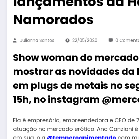
lançamentos da Ha
Namorados
Julianna Santos
22/05/2020
0 Comentá
Show woman do mercado e
mostrar as novidades da 
em plugs de metais no se
15h, no instagram @merc
Ela é empresária, empreendedora e CEO de 
atuação no mercado erótico. Ana Canziani é
em sua loja
@temperoapimentado
com mui