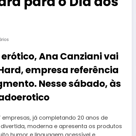
rd para o Dia dos
rios
rótico, Ana Canziani vai
Hard, empresa referência
gmento. Nesse sábado, às
adoerotico
7 empresas, já completando 20 anos de
 divertida, moderna e apresenta os produtos
to humor e linguagem acessível e