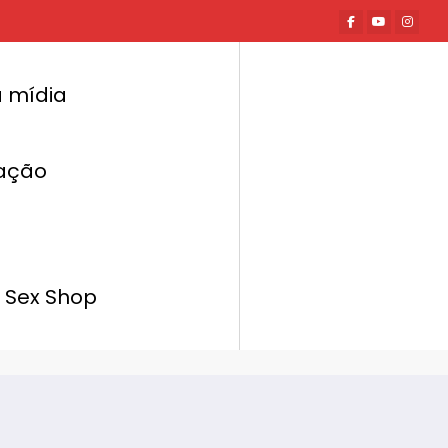
 mídia
ação
Página inicial
Hot News
apresenta os lançamentos da Hard para o
Dia dos Namorados
 Sex Shop