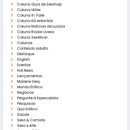
Coluna Guia de Sexshop
Coluna IASex
Coluna ih…Falei
Coluna Ká entre Nós
Coluna Notícias de Luxúria
Coluna Radar Livexa
Coluna SexAtivar
Colunas
Conteúdo adulto
Destaque
English
Eventos
Hot News
Lançamentos
Marlene Sexy
Mundo Erótico
Negócios
Pergunte à Especialista
Pesquisas
Quiz Erótico
Saúde
Sexo & Comida
Sexo e Arte