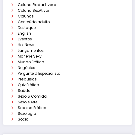
Coluna Radar Livexa
Coluna SexAtivar
Colunas
Conteúdo adulto
Destaque
English
Eventos
Hot News
Lançamentos
Marlene Sexy
Mundo Erótico
Negócios
Pergunte à Especialista
Pesquisas
Quiz Erótico
Saúde
Sexo & Comida
Sexo e Arte
Sexo na Prática
Sexologia
Social