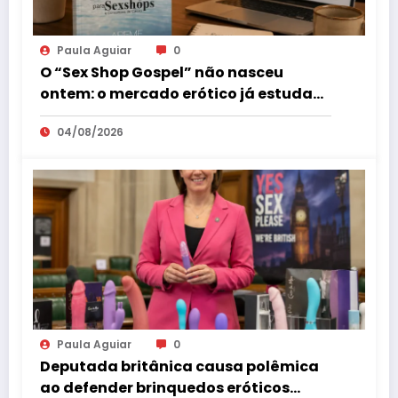
Paula Aguiar
0
O “Sex Shop Gospel” não nasceu
ontem: o mercado erótico já estuda
esse consumidor há mais de uma
04/08/2026
década
Paula Aguiar
0
Deputada britânica causa polêmica
ao defender brinquedos eróticos