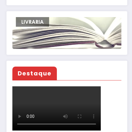
Destaque