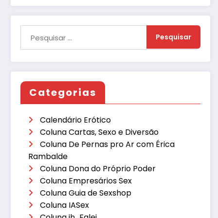
Categorias
Calendário Erótico
Coluna Cartas, Sexo e Diversão
Coluna De Pernas pro Ar com Érica
Rambalde
Coluna Dona do Próprio Poder
Coluna Empresários Sex
Coluna Guia de Sexshop
Coluna IASex
Coluna ih…Falei