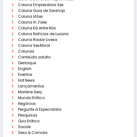
Coluna Empresários Sex
Coluna Guia de Sexshop
Coluna IASex
Coluna ih…Falei
Coluna Ká entre Nós
Coluna Notícias de Luxúria
Coluna Radar Livexa
Coluna SexAtivar
Colunas
Conteúdo adulto
Destaque
English
Eventos
Hot News
Lançamentos
Marlene Sexy
Mundo Erótico
Negócios
Pergunte à Especialista
Pesquisas
Quiz Erótico
Saúde
Sexo & Comida