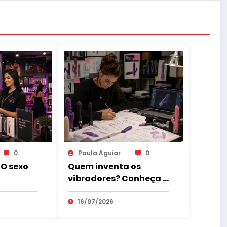
0
Paula Aguiar
0
 O sexo
Quem inventa os
vibradores? Conheça a
profissão que está
revolucionando o
16/07/2026
mercado erótico