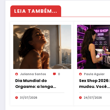
LEIA TAMBÉM...
Julianna Santos
0
Paula Aguiar
Dia Mundial do
Sex Shop 2026:
Orgasmo: a longa
mudou. Você
jornada para tirar o
percebeu?
prazer das sombras
31/07/2026
24/07/2026