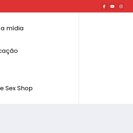
a mídia
cação
t News
Pop-up Store dedicada à vagina
de Sex Shop