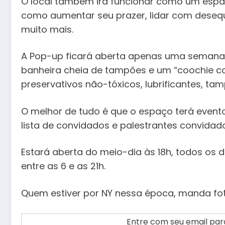
O local também irá funcionar como um esp
como aumentar seu prazer, lidar com desequi
muito mais.
A Pop-up ficará aberta apenas uma semana e
banheira cheia de tampões e um “coochie c
preservativos não-tóxicos, lubrificantes, ta
O melhor de tudo é que o espaço terá event
lista de convidados e palestrantes convidad
Estará aberta do meio-dia às 18h, todos os d
entre as 6 e as 21h.
Quem estiver por NY nessa época, manda fot
Entre com seu email para