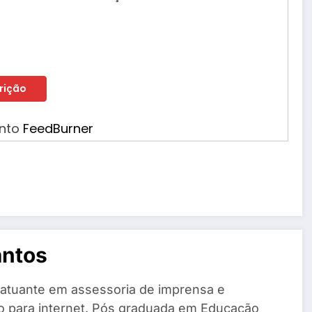
ento
FeedBurner
antos
 atuante em assessoria de imprensa e
o para internet. Pós graduada em Educação