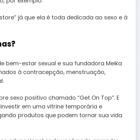
o, por exemplo.
tore” já que ela é toda dedicada ao sexo e à
nas?
de bem-estar sexual e sua fundadora Meika
ionados à contracepção, menstruação,
l.
re sexo positivo chamado “Get On Top”. E
 investir em uma vitrine temporária e
lgando produtos que podem tornar sua vida