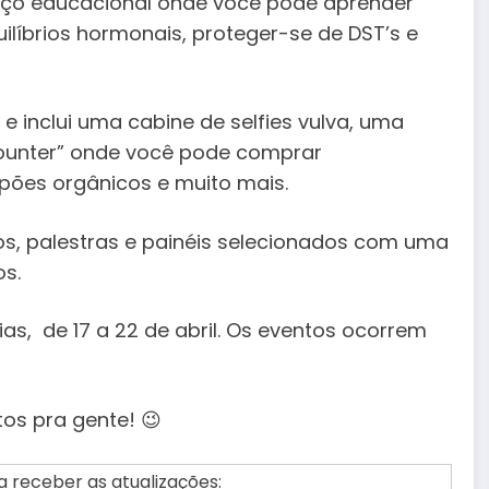
aço educacional onde você pode aprender
líbrios hormonais, proteger-se de DST’s e
 inclui uma cabine de selfies vulva, uma
ounter” onde você pode comprar
mpões orgânicos e muito mais.
os, palestras e painéis selecionados com uma
os.
ias, de 17 a 22 de abril. Os eventos ocorrem
os pra gente! 😉
 receber as atualizações: