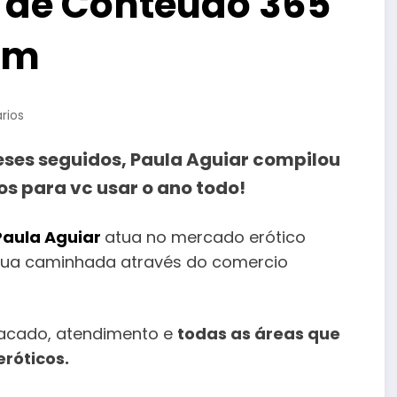
o de Conteúdo 365
am
rios
eses seguidos, Paula Aguiar compilou
os para vc usar o ano todo!
 Paula Aguiar
atua no mercado erótico
u sua caminhada através do comercio
atacado, atendimento e
todas as áreas que
eróticos.