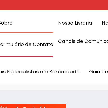
Sobre
Nossa Livraria
Na
Canais de Comunic
Formulário de Contato
to do
eúdo 365 dias
Nessa 4ª: li
nais Especialistas em Sexualidade
Guia de