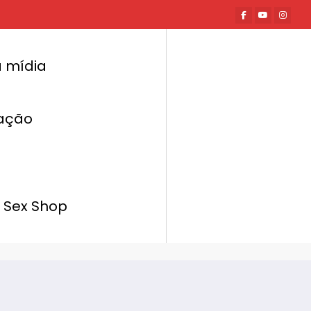
 mídia
ação
Página inicial
Hot News
ve de lançamento do Calendário Erótico de
Conteúdo 365 dias para Instagram
 Sex Shop