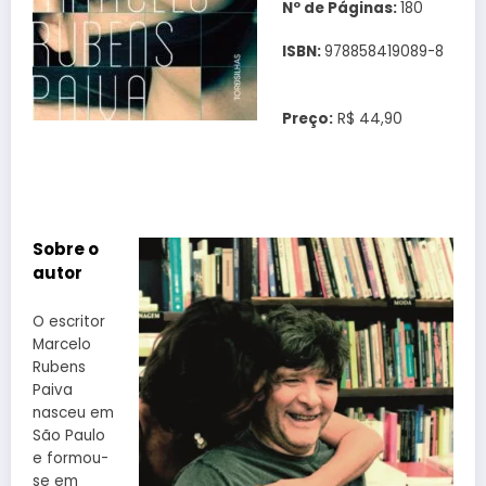
Nº de Páginas:
180
ISBN:
978858419089-8
Preço:
R$ 44,90
Sobre o
autor
O escritor
Marcelo
Rubens
Paiva
nasceu em
São Paulo
e formou-
se em