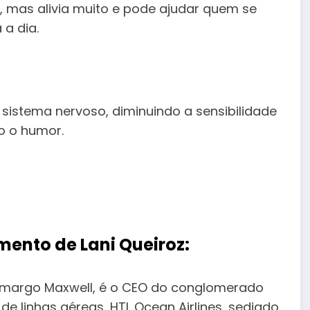
o, mas alivia muito e pode ajudar quem se
a dia.
sistema nervoso, diminuindo a sensibilidade
o o humor.
mento de Lani Queiroz:
amargo Maxwell, é o CEO do conglomerado
o de linhas aéreas, HTL Ocean Airlines, sediado