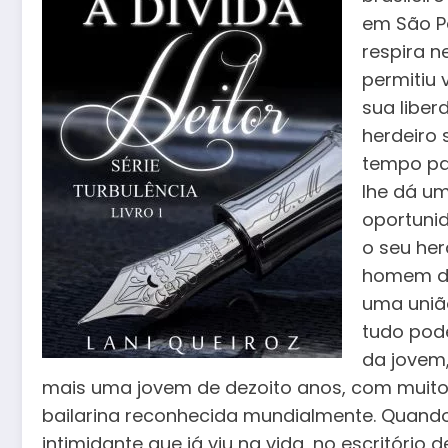
em São Pa
respira n
permitiu 
sua liber
herdeiro 
tempo pa
lhe dá um
oportunid
o seu he
homem de
uma união
tudo pod
da jovem,
mais uma jovem de dezoito anos, com muitos
bailarina reconhecida mundialmente. Quan
intimidante que já viu na vida, no escritório