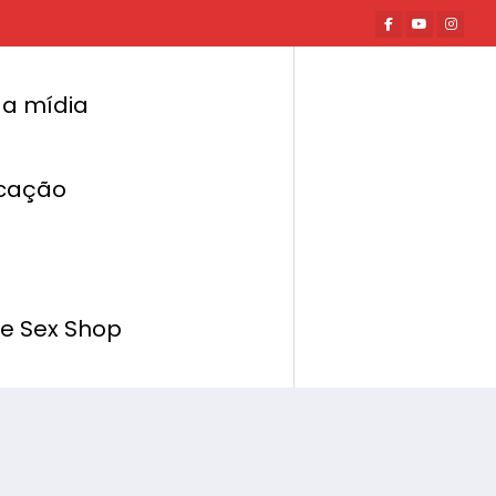
a mídia
cação
Página inicial
Mundo Erótico
er sobre sexo também faz bem pra saúde!
de Sex Shop