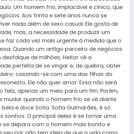
ulo. Um homem frio, implacável e cínico, que
egócios. Aos trinta e sete anos nunca se
viver nada além de sexo casual. Ele gosta de
dade, mas, a necessidade de produzir um
se faz cada vez mais urgente à medida que o
ssa. Quando um antigo parceiro de negócios
 desfalque de milhões, Heitor vê a
ade perfeita de se vingar e, de quebra, obter
rdeiro: casando-se com uma das filhas do
sonesto. Ele não quer amor. Essa não será
 feliz, apenas um meio para um fim. Porém,
e mudar quando o homem frio se vê diante
 bela e doce Sofia. Sofia Guimarães, é só
 sonhos. O principal deles é se tornar uma
do se depara com o homem mais bonito e
 de seu pai, não tem ideia de que a vida como