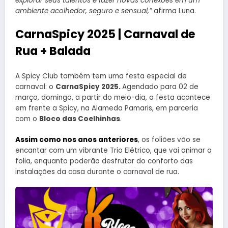
explorar seus talentos e fazer novas conexões em um
ambiente acolhedor, seguro e sensual,”
afirma Luna.
CarnaSpicy 2025 | Carnaval de
Rua + Balada
A Spicy Club também tem uma festa especial de
carnaval: o
CarnaSpicy 2025.
Agendado para 02 de
março, domingo, a partir do meio-dia, a festa acontece
em frente a Spicy, na Alameda Pamaris, em parceria
com o
Bloco das Coelhinhas
.
Assim como nos anos anteriores
, os foliões vão se
encantar com um vibrante Trio Elétrico, que vai animar a
folia, enquanto poderão desfrutar do conforto das
instalações da casa durante o carnaval de rua.