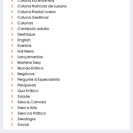
Coluna Ká entre Nós
Coluna Notícias de Luxúria
Coluna Radar Livexa
Coluna SexAtivar
Colunas
Conteúdo adulto
Destaque
English
Eventos
Hot News
Lançamentos
Marlene Sexy
Mundo Erótico
Negócios
Pergunte à Especialista
Pesquisas
Quiz Erótico
Saúde
Sexo & Comida
Sexo e Arte
Sexo na Prática
Sexologia
Social