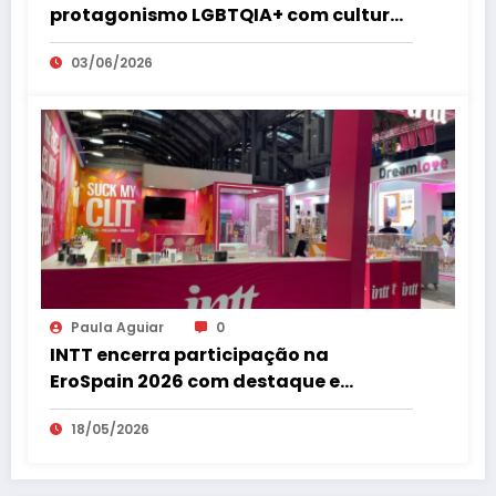
protagonismo LGBTQIA+ com cultura,
empreendedorismo, cidadania e
03/06/2026
espaço 18+ no coração de São Paulo
Paula Aguiar
0
INTT encerra participação na
EroSpain 2026 com destaque e
repercussão internacional
18/05/2026