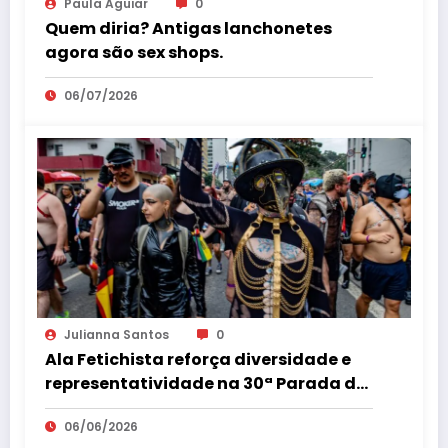
Paula Aguiar
0
Quem diria? Antigas lanchonetes
agora são sex shops.
06/07/2026
Julianna Santos
0
Ala Fetichista reforça diversidade e
representatividade na 30ª Parada do
Orgulho LGBT+ de São Paulo
06/06/2026