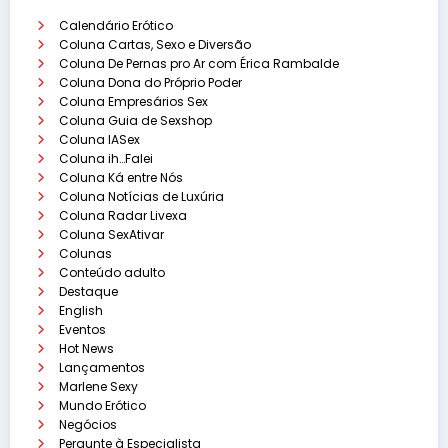
Calendário Erótico
Coluna Cartas, Sexo e Diversão
Coluna De Pernas pro Ar com Érica Rambalde
Coluna Dona do Próprio Poder
Coluna Empresários Sex
Coluna Guia de Sexshop
Coluna IASex
Coluna ih…Falei
Coluna Ká entre Nós
Coluna Notícias de Luxúria
Coluna Radar Livexa
Coluna SexAtivar
Colunas
Conteúdo adulto
Destaque
English
Eventos
Hot News
Lançamentos
Marlene Sexy
Mundo Erótico
Negócios
Pergunte à Especialista