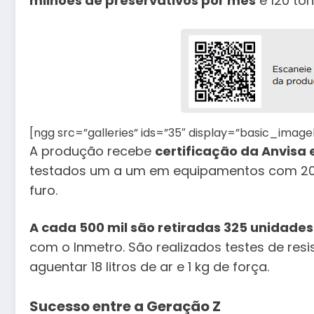
milhões de preservativos por mês
e 120 ton
[ngg src=”galleries” ids=”35″ display=”basic_imag
A produção recebe
certificação da Anvisa 
testados um a um em equipamentos com 2000
furo.
A cada 500 mil são retiradas 325 unidades
com o Inmetro. São realizados testes de resi
aguentar 18 litros de ar e 1 kg de força.
Sucesso entre a Geração Z