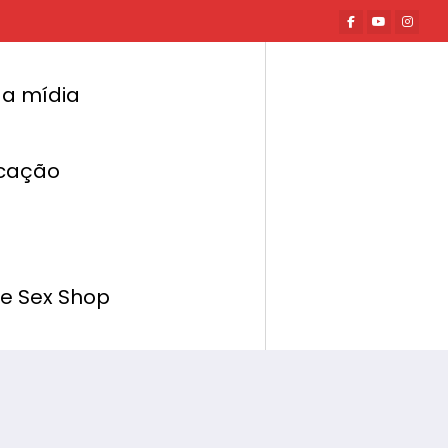
a mídia
cação
Página inicial
Hot News
Especial PMMES 2020: Preservativos Rilex
de Sex Shop