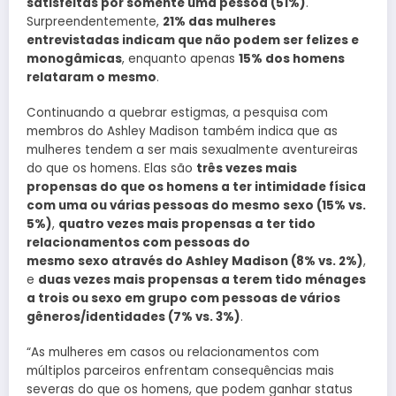
satisfeitas por somente uma pessoa (51%)
.
Surpreendentemente,
21% das mulheres
entrevistadas indicam que não podem ser felizes e
monogâmicas
, enquanto apenas
15% dos homens
relataram o mesmo
.
Continuando a quebrar estigmas, a pesquisa com
membros do Ashley Madison também indica que as
mulheres tendem a ser mais sexualmente aventureiras
do que os homens. Elas são
três vezes mais
propensas do que os homens a ter intimidade física
com uma ou várias pessoas do mesmo sexo (15% vs.
5%)
,
quatro vezes mais propensas a
ter tido
relacionamentos com pessoas do
mesmo sexo através do Ashley Madison (8% vs. 2%)
,
e
duas vezes mais propensas a terem tido ménages
a trois ou sexo em grupo com pessoas de vários
gêneros/identidades (7% vs. 3%)
.
“As mulheres em casos ou relacionamentos com
múltiplos parceiros enfrentam consequências mais
severas do que os homens, que podem ganhar status