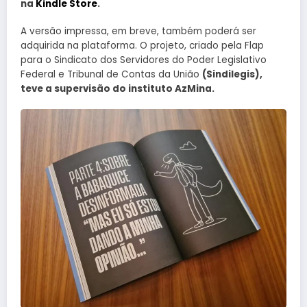
na
Kindle Store
.
A versão impressa, em breve, também poderá ser
adquirida na plataforma. O projeto, criado pela Flap
para o Sindicato dos Servidores do Poder Legislativo
Federal e Tribunal de Contas da União
(Sindilegis),
teve a supervisão do instituto AzMina.