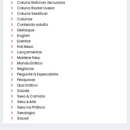
Coluna Notícias de Luxúria
Coluna Radar Livexa
Coluna SexAtivar
Colunas
Conteúdo adulto
Destaque
English
Eventos
Hot News
Lançamentos
Marlene Sexy
Mundo Erótico
Negócios
Pergunte à Especialista
Pesquisas
Quiz Erótico
Saúde
Sexo & Comida
Sexo e Arte
Sexo na Prática
Sexologia
Social