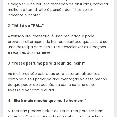
Código Civil de 1916 era recheado de absurdos, como “a
mulher só tem direito à pensão dos filhos se for
inocente e pobre”.
2.
“Ih! Tá de TPM…”
A tensão pré-menstrual é uma realidade e pode
provocar alterações de humor, acontece que essa é só
uma desculpa para diminuir e desvalorizar as emoções
e reações das mulheres.
3.
“Passe perfume para a reunião, hein!”
As mulheres são cobradas para estarem atraentes,
como se o seu poder de argumentação valesse menos
do que poder de sedução ou como se uma coisa
tivesse a ver com a outra.
4.
“Ela é mais macho que muito homem.”
Mulher não precisa deixar de ser mulher para ser bem-
sucedida. Caso você ainda não saiba, características