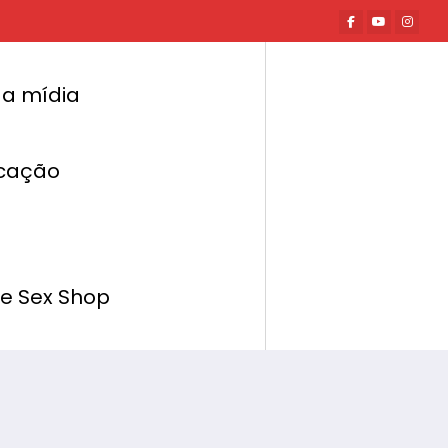
a mídia
cação
Página inicial
Hot News
m Negócio de Revenda de Produtos de Sex
Shop
de Sex Shop