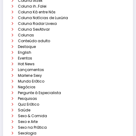
Coluna IASex
Coluna ih…Falei
Coluna Ká entre Nós
Coluna Notícias de Luxúria
Coluna Radar Livexa
Coluna SexAtivar
Colunas
Conteúdo adulto
Destaque
English
Eventos
Hot News
Lançamentos
Marlene Sexy
Mundo Erótico
Negócios
Pergunte à Especialista
Pesquisas
Quiz Erótico
Saúde
Sexo & Comida
Sexo e Arte
Sexo na Prática
Sexologia