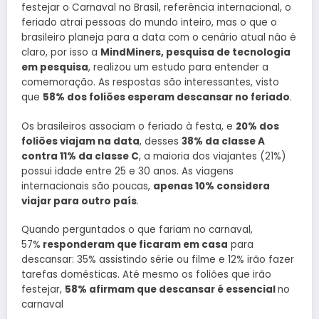
festejar o Carnaval no Brasil, referência internacional, o
feriado atrai pessoas do mundo inteiro, mas o que o
brasileiro planeja para a data com o cenário atual não é
claro, por isso a
MindMiners, pesquisa de tecnologia
em pesquisa
, realizou um estudo para entender a
comemoração. As respostas são interessantes, visto
que
58% dos foliões esperam descansar no feriado
.
Os brasileiros associam o feriado à festa, e
20% dos
foliões viajam na data
, desses
38% da classe A
contra 11% da classe C
, a maioria dos viajantes (21%)
possui idade entre 25 e 30 anos. As viagens
internacionais são poucas,
apenas 10% considera
viajar para outro país
.
Quando perguntados o que fariam no carnaval,
57%
responderam que ficaram em casa
para
descansar: 35% assistindo série ou filme e 12% irão fazer
tarefas domésticas. Até mesmo os foliões que irão
festejar,
58% afirmam que descansar é essencial
no
carnaval