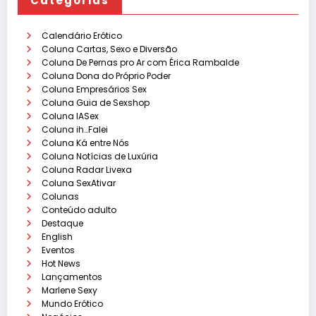
Categorias
Calendário Erótico
Coluna Cartas, Sexo e Diversão
Coluna De Pernas pro Ar com Érica Rambalde
Coluna Dona do Próprio Poder
Coluna Empresários Sex
Coluna Guia de Sexshop
Coluna IASex
Coluna ih…Falei
Coluna Ká entre Nós
Coluna Notícias de Luxúria
Coluna Radar Livexa
Coluna SexAtivar
Colunas
Conteúdo adulto
Destaque
English
Eventos
Hot News
Lançamentos
Marlene Sexy
Mundo Erótico