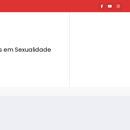
tas em Sexualidade
Página inicial
Hot News
ais sensualizam o Halloween em São Paulo