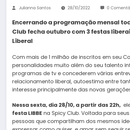
Julianna Santos
28/10/2022
0 Comentá
Encerrando a programação mensal toda
Club fecha outubro com 3 festas liberai
Liberal
Com mais de 1 milhão de inscritos em seu Ca
personalidades muito além do seu talento inf
programas de tv e concederem várias entrevi
relacionamento liberal, autoestima entre t
interesse principalmente das novas gerações
Nessa sexta, dia 28/10, a partir das 22h,
ele
festa LIBBE
na Spicy Club. Voltada para seus
pessoas que compartilham dos mesmos ideai
expressar como quiser, e amar sem seguir reg