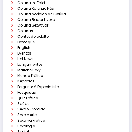
Coluna ih…Falei
Coluna Ká entre Nós
Coluna Notícias de Luxúria
Coluna Radar Livexa
Coluna SexAtivar
Colunas
Conteúdo adulto
Destaque
English
Eventos
Hot News
Lançamentos
Marlene Sexy
Mundo Erótico
Negócios
Pergunte à Especialista
Pesquisas
Quiz Erótico
Saúde
Sexo & Comida
Sexo e Arte
Sexo na Prática
Sexologia
Social