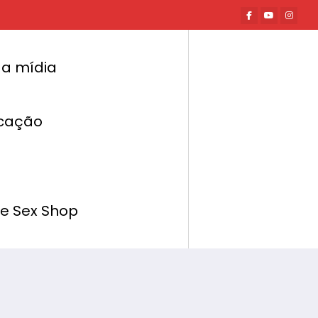
a mídia
cação
Página inicial
Mundo Erótico
s esperada do ano: Spicy Pimp, a Festa de
Todas as Festas
de Sex Shop