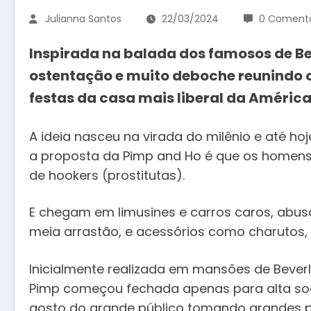
Julianna Santos
22/03/2024
0 Comentá
Inspirada na balada dos famosos de Beve
ostentação e muito deboche reunindo o 
festas da casa mais liberal da América
A ideia nasceu na virada do milênio e até h
a proposta da Pimp and Ho é que os homens
de hookers (prostitutas).
E chegam em limusines e carros caros, abusa
meia arrastão, e acessórios como charutos, 
Inicialmente realizada em mansões de Beverly
Pimp começou fechada apenas para alta soc
gosto do grande público tomando grandes p