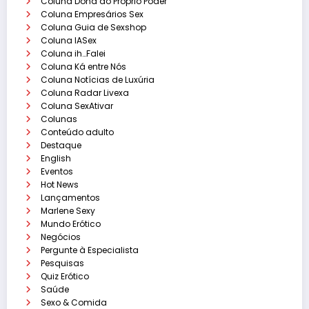
Coluna Dona do Próprio Poder
Coluna Empresários Sex
Coluna Guia de Sexshop
Coluna IASex
Coluna ih…Falei
Coluna Ká entre Nós
Coluna Notícias de Luxúria
Coluna Radar Livexa
Coluna SexAtivar
Colunas
Conteúdo adulto
Destaque
English
Eventos
Hot News
Lançamentos
Marlene Sexy
Mundo Erótico
Negócios
Pergunte à Especialista
Pesquisas
Quiz Erótico
Saúde
Sexo & Comida