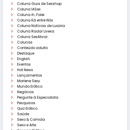
Coluna Guia de Sexshop
Coluna IASex
Coluna ih…Falei
Coluna Ká entre Nós
Coluna Notícias de Luxúria
Coluna Radar Livexa
Coluna SexAtivar
Colunas
Conteúdo adulto
Destaque
English
Eventos
Hot News
Lançamentos
Marlene Sexy
Mundo Erótico
Negócios
Pergunte à Especialista
Pesquisas
Quiz Erótico
Saúde
Sexo & Comida
Sexo e Arte