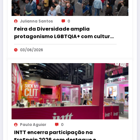
Julianna Santos
0
Feira da Diversidade amplia
protagonismo LGBTQIA+ com cultura,
empreendedorismo, cidadania e
03/06/2026
espaço 18+ no coração de São Paulo
Paula Aguiar
0
INTT encerra participação na
EroSpain 2026 com destaque e