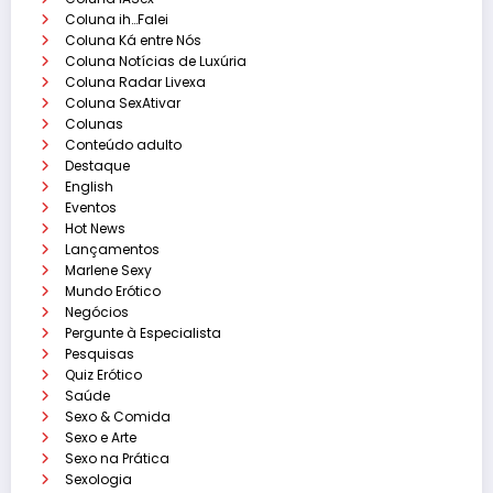
Coluna ih…Falei
Coluna Ká entre Nós
Coluna Notícias de Luxúria
Coluna Radar Livexa
Coluna SexAtivar
Colunas
Conteúdo adulto
Destaque
English
Eventos
Hot News
Lançamentos
Marlene Sexy
Mundo Erótico
Negócios
Pergunte à Especialista
Pesquisas
Quiz Erótico
Saúde
Sexo & Comida
Sexo e Arte
Sexo na Prática
Sexologia