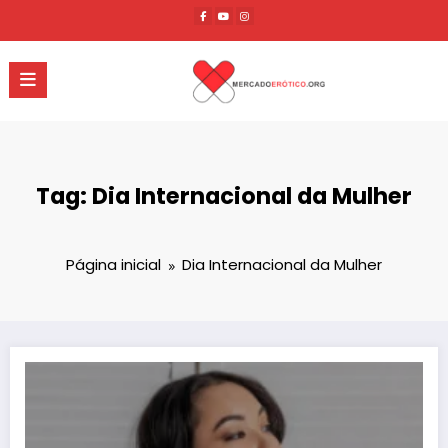
Pular
para
o
conteúdo
Tag: Dia Internacional da Mulher
Página inicial
Dia Internacional da Mulher