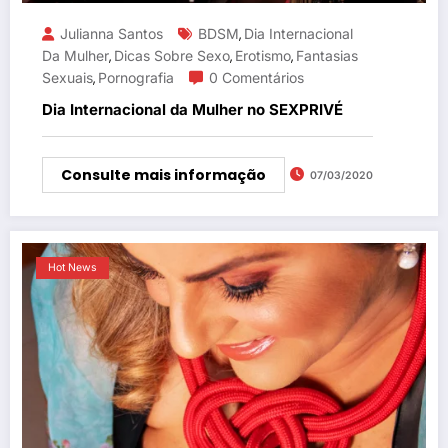
Julianna Santos
BDSM
Dia Internacional
,
Da Mulher
Dicas Sobre Sexo
Erotismo
Fantasias
,
,
,
Sexuais
Pornografia
0 Comentários
,
Dia Internacional da Mulher no SEXPRIVÉ
Consulte mais informação
07/03/2020
Hot News