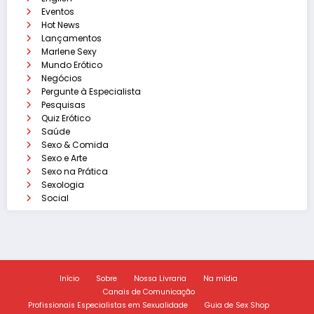
Eventos
Hot News
Lançamentos
Marlene Sexy
Mundo Erótico
Negócios
Pergunte à Especialista
Pesquisas
Quiz Erótico
Saúde
Sexo & Comida
Sexo e Arte
Sexo na Prática
Sexologia
Social
Início
Sobre
Nossa Livraria
Na mídia
Canais de Comunicação
Profissionais Especialistas em Sexualidade
Guia de Sex Shop