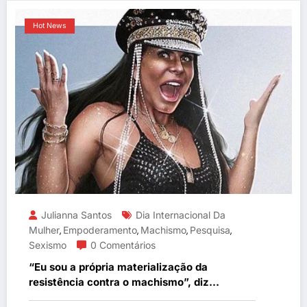
Hot News
Julianna Santos
Dia Internacional Da
Mulher
Empoderamento
Machismo
Pesquisa
,
,
,
,
Sexismo
0 Comentários
“Eu sou a própria materialização da
resistência contra o machismo”, diz
Gretchen