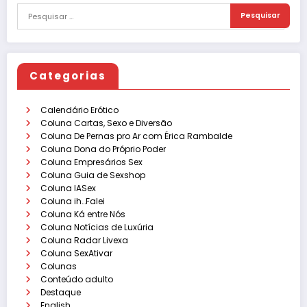
Categorias
Calendário Erótico
Coluna Cartas, Sexo e Diversão
Coluna De Pernas pro Ar com Érica Rambalde
Coluna Dona do Próprio Poder
Coluna Empresários Sex
Coluna Guia de Sexshop
Coluna IASex
Coluna ih…Falei
Coluna Ká entre Nós
Coluna Notícias de Luxúria
Coluna Radar Livexa
Coluna SexAtivar
Colunas
Conteúdo adulto
Destaque
English