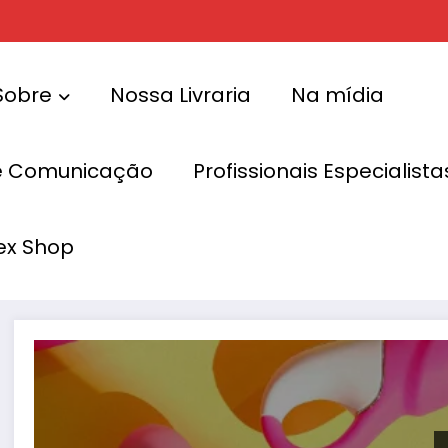
Sobre
Nossa Livraria
Na mídia
e Comunicação
Profissionais Especialis
ex Shop