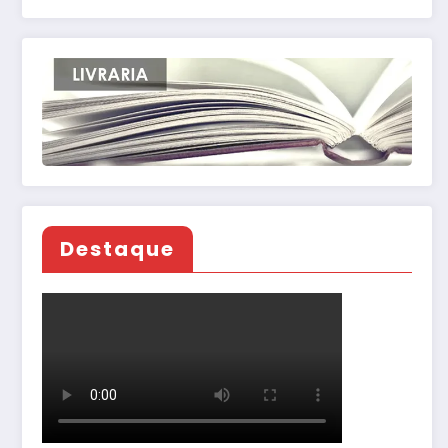
Destaque