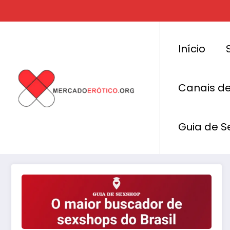
Pular
para
o
conteúdo
Início
Canais d
Tag: consultoria
Guia de S