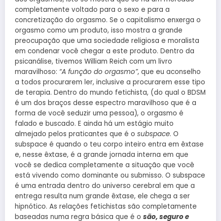
completamente voltado para o sexo e para a
concretização do orgasmo. Se o capitalismo enxerga o
orgasmo como um produto, isso mostra a grande
preocupação que uma sociedade religiosa e moralista
em condenar você chegar a este produto. Dentro da
psicanálise, tivemos William Reich com um livro
maravilhoso:
“A função do orgasmo”
, que eu aconselho
a todos procurarem ler, inclusive a procurarem esse tipo
de terapia. Dentro do mundo fetichista, (do qual o BDSM
é um dos braços desse espectro maravilhoso que é a
forma de você seduzir uma pessoa), o orgasmo é
falado e buscado. E ainda há um estágio muito
almejado pelos praticantes que é o
subspace
. O
subspace é quando o teu corpo inteiro entra em êxtase
e, nesse êxtase, é a grande jornada interna em que
você se dedica completamente a situação que você
está vivendo como dominante ou submisso. O subspace
é uma entrada dentro do universo cerebral em que a
entrega resulta num grande êxtase, ele chega a ser
hipnótico. As relações fetichistas são completamente
baseadas numa regra básica que é o
são, seguro e