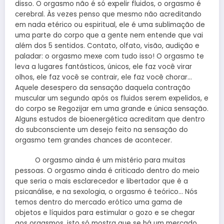
disso. O orgasmo não é só expelir fluidos, o orgasmo é
cerebral. Às vezes penso que mesmo não acreditando
em nada etérico ou espiritual, ele é uma sublimação de
uma parte do corpo que a gente nem entende que vai
além dos 5 sentidos. Contato, olfato, visão, audição e
paladar: o orgasmo mexe com tudo isso! O orgasmo te
leva a lugares fantásticos, únicos, ele faz você virar
olhos, ele faz você se contrair, ele faz você chorar…
Aquele desespero da sensação daquela contração
muscular um segundo após os fluidos serem expelidos, e
do corpo se Regozijar em uma grande e única sensação.
Alguns estudos de bioenergética acreditam que dentro
do subconsciente um desejo feito na sensação do
orgasmo tem grandes chances de acontecer.
O orgasmo ainda é um mistério para muitas
pessoas. O orgasmo ainda é criticado dentro do meio
que seria o mais esclarecedor e libertador que é a
psicanálise, e na sexologia, o orgasmo é teórico… Nós
temos dentro do mercado erótico uma gama de
objetos e líquidos para estimular o gozo e se chegar
aos orgasmos, isto só mostra que se há um mercado