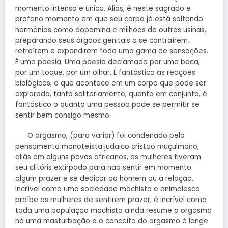
momento intenso e único. Aliás, é neste sagrado e
profano momento em que seu corpo já está soltando
hormônios como dopamina e milhões de outras usinas,
preparando seus órgãos genitais a se contraírem,
retraírem e expandirem toda uma gama de sensações.
É uma poesia. Uma poesia declamada por uma boca,
por um toque, por um olhar. É fantástico as reações
biológicas, o que acontece em um corpo que pode ser
explorado, tanto solitariamente, quanto em conjunto, é
fantástico o quanto uma pessoa pode se permitir se
sentir bem consigo mesmo.
O orgasmo, (para variar) foi condenado pelo
pensamento monoteísta judaico cristão muçulmano,
aliás em alguns povos africanos, as mulheres tiveram
seu clitóris extirpado para não sentir em momento
algum prazer e se dedicar ao homem ou a relação.
Incrível como uma sociedade machista e animalesca
proíbe as mulheres de sentirem prazer, é incrível como
toda uma população machista ainda resume o orgasmo
há uma masturbação e o conceito do orgasmo é longe