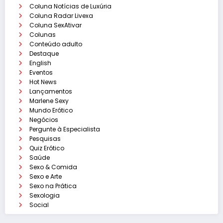
Coluna Notícias de Luxúria
Coluna Radar Livexa
Coluna SexAtivar
Colunas
Conteúdo adulto
Destaque
English
Eventos
Hot News
Lançamentos
Marlene Sexy
Mundo Erótico
Negócios
Pergunte à Especialista
Pesquisas
Quiz Erótico
Saúde
Sexo & Comida
Sexo e Arte
Sexo na Prática
Sexologia
Social