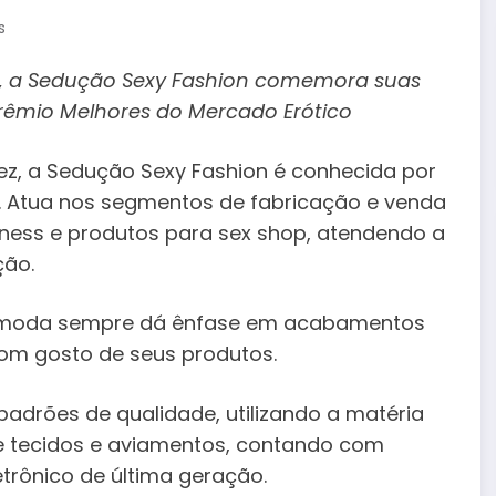
s
, a Sedução Sexy Fashion comemora suas
Prêmio Melhores do Mercado Erótico
erez, a Sedução Sexy Fashion é conhecida por
 Atua nos segmentos de fabricação e venda
tness e produtos para sex shop, atendendo a
ção.
da moda sempre dá ênfase em acabamentos
om gosto de seus produtos.
adrões de qualidade, utilizando a matéria
e tecidos e aviamentos, contando com
etrônico de última geração.