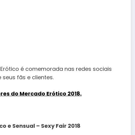
 Erótico é comemorada nas redes sociais
seus fãs e clientes.
res do Mercado Erótico 2018.
o e Sensual – Sexy Fair 2018