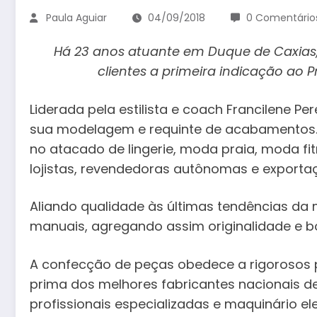
Paula Aguiar
04/09/2018
0 Comentário
Há 23 anos atuante em Duque de Caxias
clientes a primeira indicação ao 
Liderada pela estilista e coach Francilene P
sua modelagem e requinte de acabamentos.
no atacado de lingerie, moda praia, moda fi
lojistas, revendedoras autônomas e exporta
Aliando qualidade às últimas tendências 
manuais, agregando assim originalidade e b
A confecção de peças obedece a rigorosos p
prima dos melhores fabricantes nacionais d
profissionais especializadas e maquinário el