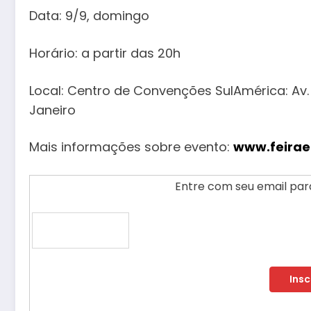
Data: 9/9, domingo
Horário: a partir das 20h
Local: Centro de Convenções SulAmérica: Av. P
Janeiro
Mais informações sobre evento:
www.feirae
Entre com seu email para