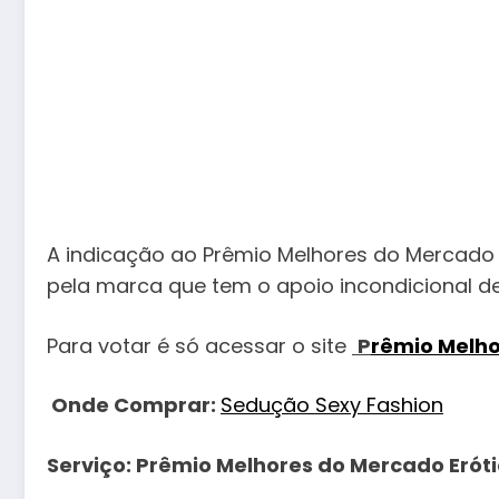
A indicação ao Prêmio Melhores do Mercado
pela marca que tem o apoio incondicional de 
Para votar é só acessar o site
P
rêmio Melho
Onde Comprar:
Sedução Sexy Fashion
Serviço: Prêmio Melhores do Mercado Erótic