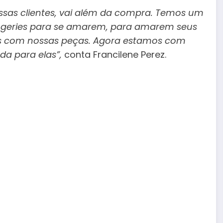
ssas clientes, vai além da compra. Temos um
lingeries para se amarem, para amarem seus
ais com nossas peças. Agora estamos com
da para elas”,
conta Francilene Perez.