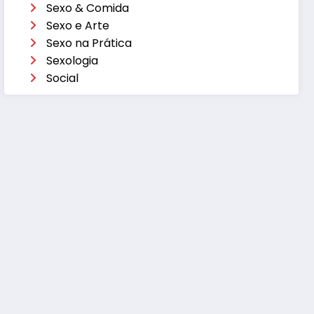
Sexo & Comida
Sexo e Arte
Sexo na Prática
Sexologia
Social