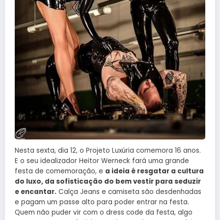
Nesta sexta, dia 12, o Projeto Luxúria comemora 16 anos.
E o seu idealizador Heitor Werneck fará uma grande
festa de comemoração, e
a ideia é resgatar a cultura
do luxo, da sofisticação do bem vestir para seduzir
e encantar.
Calça Jeans e camiseta são desdenhadas
e pagam um passe alto para poder entrar na festa.
Quem não puder vir com o dress code da festa, algo