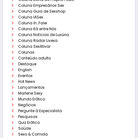
Coluna Empresários Sex
Coluna Guia de Sexshop
Coluna IASex
Coluna ih…Falei
Coluna Ká entre Nós
Coluna Notícias de Luxúria
Coluna Radar Livexa
Coluna SexAtivar
Colunas
Conteúdo adulto
Destaque
English
Eventos
Hot News
Lançamentos
Marlene Sexy
Mundo Erótico
Negócios
Pergunte à Especialista
Pesquisas
Quiz Erótico
Saúde
Sexo & Comida