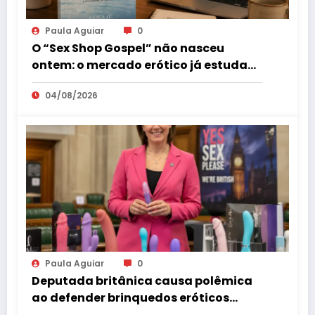
Paula Aguiar
0
O “Sex Shop Gospel” não nasceu
ontem: o mercado erótico já estuda
esse consumidor há mais de uma
04/08/2026
década
Paula Aguiar
0
Deputada britânica causa polêmica
ao defender brinquedos eróticos
como parte da educação sexual