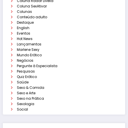
Coluna Radar Livexa
Coluna SexAtivar
Colunas
Conteúdo adulto
Destaque
English
Eventos
Hot News
Lançamentos
Marlene Sexy
Mundo Erótico
Negócios
Pergunte à Especialista
Pesquisas
Quiz Erótico
Saúde
Sexo & Comida
Sexo e Arte
Sexo na Prática
Sexologia
Social