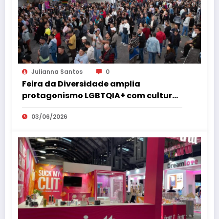
Julianna Santos
0
Feira da Diversidade amplia
protagonismo LGBTQIA+ com cultura,
empreendedorismo, cidadania e
03/06/2026
espaço 18+ no coração de São Paulo