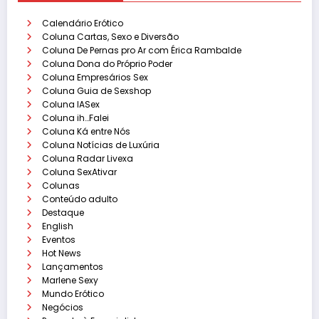
Calendário Erótico
Coluna Cartas, Sexo e Diversão
Coluna De Pernas pro Ar com Érica Rambalde
Coluna Dona do Próprio Poder
Coluna Empresários Sex
Coluna Guia de Sexshop
Coluna IASex
Coluna ih…Falei
Coluna Ká entre Nós
Coluna Notícias de Luxúria
Coluna Radar Livexa
Coluna SexAtivar
Colunas
Conteúdo adulto
Destaque
English
Eventos
Hot News
Lançamentos
Marlene Sexy
Mundo Erótico
Negócios