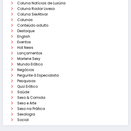
Coluna Notícias de Luxúria
Coluna Radar Livexa
Coluna SexAtivar
Colunas
Conteúdo adulto
Destaque
English
Eventos
Hot News
Lançamentos
Marlene Sexy
Mundo Erótico
Negócios
Pergunte à Especialista
Pesquisas
Quiz Erótico
Saúde
Sexo & Comida
Sexo e Arte
Sexo na Prática
Sexologia
Social