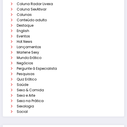
Coluna Radar Livexa
Coluna SexAtivar
Colunas
Conteúdo adulto
Destaque
English
Eventos
Hot News
Lançamentos
Marlene Sexy
Mundo Erótico
Negócios
Pergunte à Especialista
Pesquisas
Quiz Erótico
Saúde
Sexo & Comida
Sexo e Arte
Sexo na Prática
Sexologia
Social