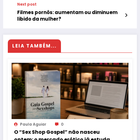
Next post
Filmes pornôs: aumentam ou diminuem
libido da mulher?
LEIA TAMBÉM...
Paula Aguiar
0
O “Sex Shop Gospel” não nasceu
ontem: o mercado erótico já estuda