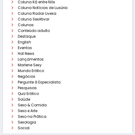
Coluna Ká entre Nós
Coluna Notícias de Luxúria
Coluna Radar Livexa
Coluna SexAtivar
Colunas
Conteúdo adulto
Destaque
English
Eventos
Hot News
Lançamentos
Marlene Sexy
Mundo Erótico
Negócios
Pergunte à Especialista
Pesquisas
Quiz Erótico
Saúde
Sexo & Comida
Sexo e Arte
Sexo na Prática
Sexologia
Social